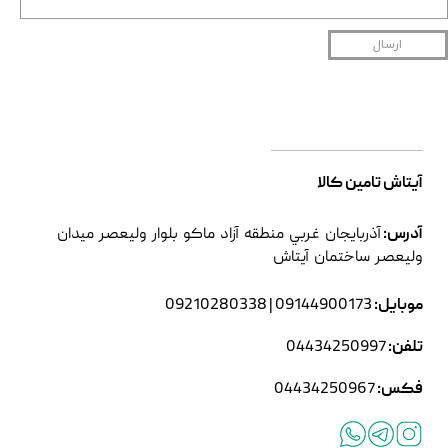
ارسال
آیتاش تامین کالا
آدرس:
آذربايجان غربي منطقه آزاد ماکو بلوار وليعصر ميدان
وليعصر ساختمان آیتاش
موبایل:
09144900173
|
09210280338
تلفن:
04434250997
فکس:
04434250967