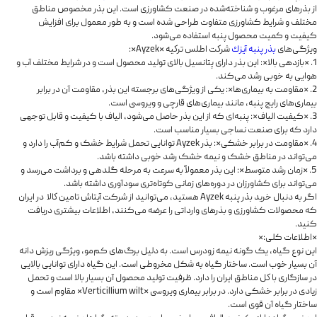
از بذرهای مرغوب و شناخته‌شده در صنعت کشاورزی است. این بذر مخصوص مناطق
مختلف و شرایط کشاورزی متفاوت طراحی شده است و به طور معمول برای افزایش
کیفیت و کمیت محصول پنبه استفاده می‌شود.
ویژگی‌های
بذر پنبه آيزك
شركت اطلس تركيه *Ayzek*:
1. *بازدهی بالا*: این بذر دارای پتانسیل بالای تولید محصول است و در شرایط مختلف آب و
هوایی به خوبی رشد می‌کند.
2. *مقاومت به بیماری‌ها*: یکی از ویژگی‌های برجسته این بذر، مقاومت آن در برابر
بیماری‌های رایج پنبه، مانند بیماری‌های قارچی و ویروسی است.
3. *کیفیت الیاف*: پنبه‌ای که از این بذر حاصل می‌شود، الیاف با کیفیت و قابل توجهی
دارد که برای صنعت نساجی بسیار مناسب است.
4. *مقاومت در برابر خشکی*: بذر Ayzek توانایی تحمل شرایط خشک و کم‌آب را دارد و
می‌تواند در مناطق خشک و نیمه خشک رشد خوبی داشته باشد.
5. *زمان رشد متوسط*: این بذر معمولاً به سرعت به مرحله گلدهی و برداشت می‌رسد و
می‌تواند برای کشاورزان در دوره‌های زمانی کوتاه‌تری سودآوری داشته باشد.
اگر به دنبال خرید بذر پنبه Ayzek هستید، می‌توانید از شرکت آيتاش تامين كالا در ایران
که محصولات کشاورزی و بذرهای وارداتی را عرضه می‌کنند، اطلاعات بیشتری دریافت
کنید.
*اطلاعات کلی:*
این نوع گیاه، یک گونه نیمه زودرس است. به دلیل برگ‌های کم‌مو، ویژگی ریزش دانه
آن بسیار خوب است. ساختار گیاه به شکل مخروطی است. این گیاه دارای توانایی بالایی
در سازگاری با كل مناطق ايران را دارد. ظرفیت تولید محصول آن بسیار بالا است و تحمل
زیادی در برابر خشکی دارد. در برابر بیماری ویروسی *Verticillium wilt* مقاوم است و
ساختار گیاه آن قوی است.