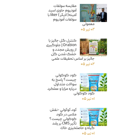
مقایسه سولفات
آمونیوم حاوی اسید
آمینه( لايكر ) liker با
سولفات آمونیوم
معمولى
۰۲ تیر ۰۵
کنترل گل جالیز با
Orabion | جلوگیری
از رویش مجدد و
خشک شدن گل
جالیز بر اساس تحقیقات علمی
۰۲ تیر ۰۵
کود کوکولی
★
چیست؟ پاسخ به
سوالات متداول
درباره مزایا و عملکرد
کود کوکولی
۰۱ تیر ۰۵
كود كوكولي -نقش
ملاس در کود
کوکولی چیست؟
تأثیر CMS بر رشد
گیاه و حاصلخیزی خاك
۰۱ تیر ۰۵