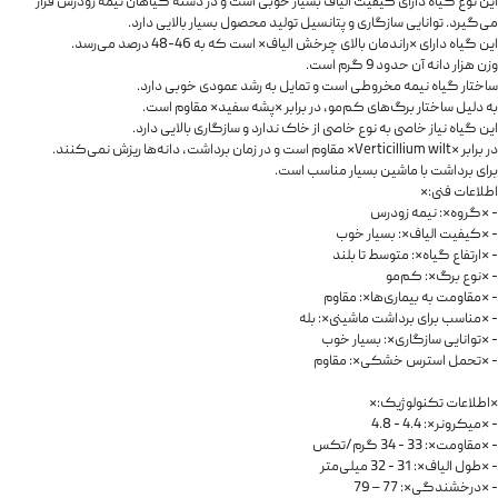
این نوع گیاه دارای کیفیت الیاف بسیار خوبی است و در دسته گیاهان نیمه زودرس قرار
می‌گیرد. توانایی سازگاری و پتانسیل تولید محصول بسیار بالایی دارد.
این گیاه دارای *راندمان بالای چرخش الیاف* است که به 46-48 درصد می‌رسد.
وزن هزار دانه آن حدود 9 گرم است.
ساختار گیاه نیمه مخروطی است و تمایل به رشد عمودی خوبی دارد.
به دلیل ساختار برگ‌های کم‌مو، در برابر *پشه سفید* مقاوم است.
این گیاه نیاز خاصی به نوع خاصی از خاک ندارد و سازگاری بالایی دارد.
در برابر *Verticillium wilt* مقاوم است و در زمان برداشت، دانه‌ها ریزش نمی‌کنند.
برای برداشت با ماشین بسیار مناسب است.
اطلاعات فنی:*
- *گروه*: نیمه زودرس
- *کیفیت الیاف*: بسیار خوب
- *ارتفاع گیاه*: متوسط تا بلند
- *نوع برگ*: کم‌مو
- *مقاومت به بیماری‌ها*: مقاوم
- *مناسب برای برداشت ماشینی*: بله
- *توانایی سازگاری*: بسیار خوب
- *تحمل استرس خشکی*: مقاوم
*اطلاعات تکنولوژیک:*
- *میکرونر*: 4.4 - 4.8
- *مقاومت*: 33 - 34 گرم/تکس
- *طول الیاف*: 31 - 32 میلی‌متر
- *درخشندگی*: 77 – 79