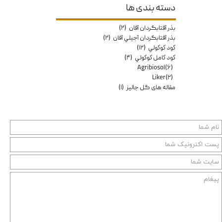
دسته بندی ها
بذر آفتابگردان آفان
(۲)
بذر آفتابگردان آجيلي آفان
(۲)
كود كوكولي
(۱۲)
كود كامل كوكولي
(۴)
Agribiosol
(۶)
Liker
(۲)
مقاله هاى گل جاليز
(۱)