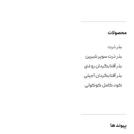
محصولات
بذر ذرت
بذر ذرت سوپر شیرین
بذر آفتابگردان روغنی
بذر آفتابگردان آجیلی
کود کامل کوکولی
پیوند ها