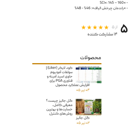
- *SCI*: 145 – 160
- *راندمان چرخش الیاف*: 46% - 48%
۵
از ۵
۱۴ مشارکت کننده
محصولات
کود لایکر (Liker) |
سولفات آمونیوم
حاوی اسید آمینه و
فناوری PGA برای
افزایش عملکرد محصول
۰۴ تیر ۰۵
گل جالیز چیست؟
معرفی کامل،
خسارت‌ها و بهترین
روش‌های کنترل
گل جالیز
۰۲ تیر ۰۵