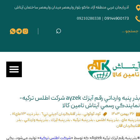
آذربايجان غربي منطقه آزاد ماکو بلوار وليعصر ميدان وليعصر ساختمان آیتاش
09210280338
|
09144900173
⌕
بذر پنبه وارداتي رقم آيزك ayzek شركت اطلس تركيه-
نمايندگي رسمي آيتاش تامين كالا
۲۶ بهمن ۱۴۰۳
كود كوكولي
،
بذر آفتابگردان آجيلي تي٦
،
بذر ذرت ٧٣ماي٨١
،
بذر پنبه ماي
،
بذر پنبه اطلس
،
بذر پنبه تركيه
،
بذر پنبه آيزك
،
بذر پنبه وارداتي
،
بذر
آفتابگردان آفان
#بذر پنبه رقم آيزك تركيه Ayzek* که توسط *
شرکت اطلس ترکیه
* تولید می‌شود، یکی