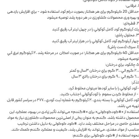
نحوه استفاده از کود کامل کوکولی:
١. غرقابی:
حداقل 20 کیلوگرم برای هر هکتار بصورت درام كود استفاده شود - براي افزایش بازدهی
و بهره وری محصولات کشاورزی در هر دوره رشد توصيه ميشود
٢. قطره‌ای:
يك كيلوگرم كود كامل كوكولي را در چهل ليتر آب رقيق كنيد
٣. محلول پاشی:
چهار كيلوگرم كود كامل كوكولي را در هزار ليتر آب رقيق كنيد
٤. سرک (دست پاش):
حداقل 40 کیلوگرم برای هر هکتار؛ در صورت امکان در مرحله رشد ٢٠ كيلوگرم غرق آبي
توصيه ميشود
٥.چالكود براي درختان:
٢٠٠ گرم الي٣٠٠ گرم براي درختان ٣سال و كمتر
٦٠٠ گرم الي ٩٠٠ گرم براي درختان بالاي ٣ سال
تذكر:
-كود كوكولي را با ساير كودها ميتوان مخلوط كرد.
- از مخلوط کردن سموم با كودكوكولي اجتناب کنید.
كود كامل كوكولي با بسته بندي ٢٠ كيلوگرم به شماره ثبت كودي٢٧٧٠٠ در سراسر كشور قابل
تهيه مي باشد.
استفاده از *#کودکوکولی* برای *#گندم* می‌تواند تأثیر زیادی در بهبود عملکرد این
محصول داشته باشد. گندم به عنوان یکی از اصلی‌ترین محصولات کشاورزی نیاز به مواد
مغذی خاصی در مراحل مختلف رشد دارد. #کود کوکولی به دلیل داشتن ترکیب
مناسب از مواد مغذی، می‌تواند به افزایش رشد، کیفیت و عملکرد گندم کمک کند.
نحوه استفاده از #کود کوکولی برای گندم: