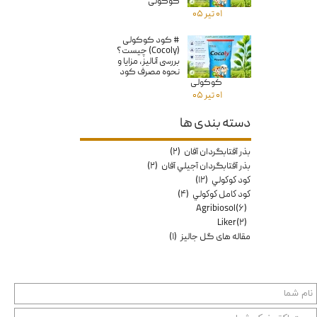
کوکولی
۰۱ تیر ۰۵
# کود کوکولی
(Cocoly) چیست؟
بررسی آنالیز، مزایا و
نحوه مصرف کود
کوکولی
۰۱ تیر ۰۵
دسته بندی ها
بذر آفتابگردان آفان
(۲)
بذر آفتابگردان آجيلي آفان
(۲)
كود كوكولي
(۱۲)
كود كامل كوكولي
(۴)
Agribiosol
(۶)
Liker
(۲)
مقاله هاى گل جاليز
(۱)