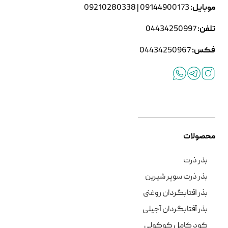
موبایل:
09144900173
|
09210280338
تلفن:
04434250997
فکس:
04434250967
محصولات
بذر ذرت
بذر ذرت سوپر شیرین
بذر آفتابگردان روغنی
بذر آفتابگردان آجیلی
کود کامل کوکولی