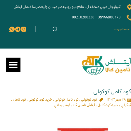
آذربايجان غربي منطقه آزاد ماکو بلوار وليعصر ميدان وليعصر ساختمان آیتاش
09210280338
|
09144900173
⌕
كود كامل كوكولی
۲۸ مهر ۱۴۰۳
كود كوكولي
،
كود كامل كوكولي
،
خريد كود كوكولي
،
كود كامل
،
كوكولي
،
خريد كود كامل
،
آيتاش تامين كالا
،
كود وارداتي