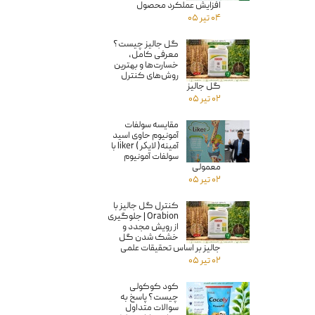
افزایش عملکرد محصول
۰۴ تیر ۰۵
گل جالیز چیست؟
معرفی کامل،
خسارت‌ها و بهترین
روش‌های کنترل
گل جالیز
۰۲ تیر ۰۵
مقایسه سولفات
آمونیوم حاوی اسید
آمینه( لايكر ) liker با
سولفات آمونیوم
معمولى
۰۲ تیر ۰۵
کنترل گل جالیز با
Orabion | جلوگیری
از رویش مجدد و
خشک شدن گل
جالیز بر اساس تحقیقات علمی
۰۲ تیر ۰۵
کود کوکولی
چیست؟ پاسخ به
سوالات متداول