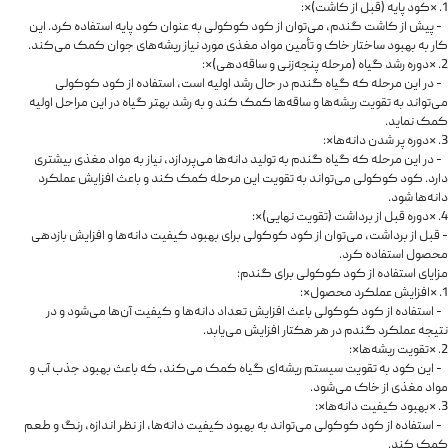
1. *کود پایه (قبل از کاشت)*:
- پیش از کاشت گندم، می‌توان از کود کوکولی به عنوان کود پایه استفاده کرد. این
کار به بهبود ساختار خاک و تأمین مواد مغذی مورد نیاز ریشه‌های جوان کمک می‌کند.
2. *دوره رشد گیاه (مرحله پنجه‌زنی و ساقه‌دهی)*:
- در این مرحله که گیاه گندم در حال رشد اولیه است، استفاده از کود کوکولی
می‌تواند به تقویت ریشه‌ها و ساقه‌ها کمک کند و به رشد بهتر گیاه در این مراحل اولیه
کمک نماید.
3. *دوره پر شدن دانه‌ها*:
- در این مرحله که گیاه گندم به تولید دانه‌ها می‌پردازد، نیاز به مواد مغذی بیشتری
دارد. کود کوکولی می‌تواند به تقویت این مرحله کمک کند و باعث افزایش عملکرد
دانه‌ها شود.
4. *دوره قبل از برداشت (تقویت نهایی)*:
- قبل از برداشت، می‌توان از کود کوکولی برای بهبود کیفیت دانه‌ها و افزایش بازدهی
محصول استفاده کرد.
مزایای استفاده از کود کوکولی برای گندم:
1. *افزایش عملکرد محصول*:
- استفاده از کود کوکولی باعث افزایش تعداد دانه‌ها و کیفیت آن‌ها می‌شود و در
نتیجه عملکرد گندم در هر هکتار افزایش می‌یابد.
2. *تقویت ریشه‌ها*:
- این کود به تقویت سیستم ریشه‌ای گیاه کمک می‌کند، که باعث بهبود جذب آب و
مواد مغذی از خاک می‌شود.
3. *بهبود کیفیت دانه‌ها*:
- استفاده از کود کوکولی می‌تواند به بهبود کیفیت دانه‌ها، از نظر اندازه، رنگ و طعم
کمک کند.