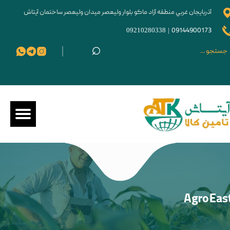
آذربايجان غربي منطقه آزاد ماکو بلوار وليعصر ميدان وليعصر ساختمان آیتاش
09210280338
|
09144900173
⌕
Agro Eas