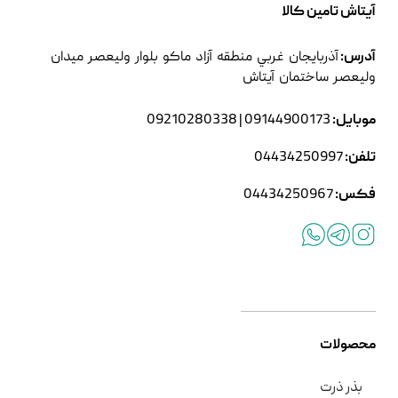
آیتاش تامین کالا
آدرس:
آذربايجان غربي منطقه آزاد ماکو بلوار وليعصر ميدان
وليعصر ساختمان آیتاش
موبایل:
09144900173
|
09210280338
تلفن:
04434250997
فکس:
04434250967
محصولات
بذر ذرت