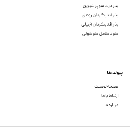
بذر ذرت سوپر شیرین
بذر آفتابگردان روغنی
بذر آفتابگردان آجیلی
کود کامل کوکولی
پیوند ها
صفحه نخست
ارتباط با ما
درباره ما